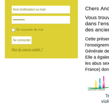
Chers Anc
Vous trouv
dans l’en
des ancie
Se souvenir de moi
Cette présen
l’enseignem
Mot de passe oublié ?
Générale de
Elle a égal
les abus se
France) dont